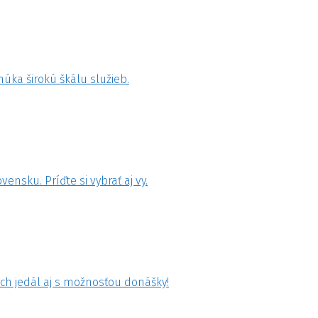
úka širokú škálu služieb.
nsku. Príďte si vybrať aj vy.
h jedál aj s možnosťou donášky!