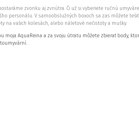
 postaráme zvonku aj zvnútra. Či už si vyberiete ručnú umyvár
nášho personálu. V samoobslužných boxoch sa zas môžete teš
oty na vašich kolesách, alebo náletové nečistoty a mušky.
 moja AquaReina a za svoju útratu môžete zbierať body, kto
utoumyvární.