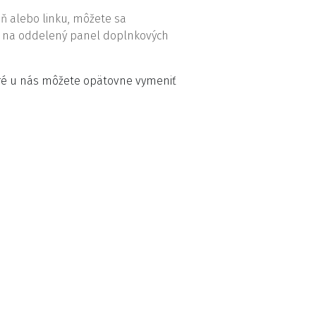
eň alebo linku, môžete sa
iť na oddelený panel doplnkových
ré u nás môžete opätovne vymeniť