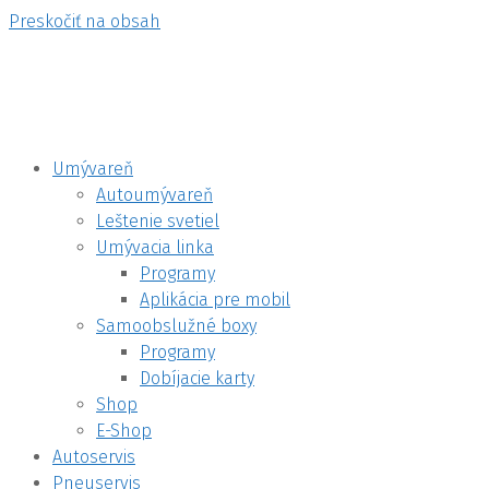
Preskočiť na obsah
Umývareň
Autoumývareň
Leštenie svetiel
Umývacia linka
Programy
Aplikácia pre mobil
Samoobslužné boxy
Programy
Dobíjacie karty
Shop
E-Shop
Autoservis
Pneuservis