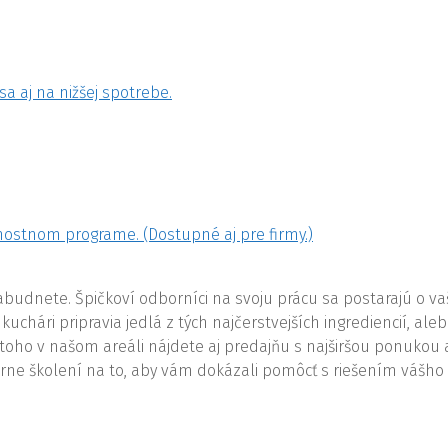
 sa aj na nižšej spotrebe.
ostnom programe. (Dostupné aj pre firmy.)
budnete. Špičkoví odborníci na svoju prácu sa postarajú o vaš
chári pripravia jedlá z tých najčerstvejších ingrediencií, al
toho v našom areáli nájdete aj predajňu s najširšou ponukou
borne školení na to, aby vám dokázali pomôcť s riešením vášh