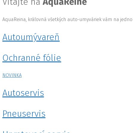
Vitajte na
AquaReine
AquaReina, kráľovná všetkých auto-umyváriek vám na jedn
Autoumývareň
Ochranné fólie
NOVINKA
Autoservis
Pneuservis