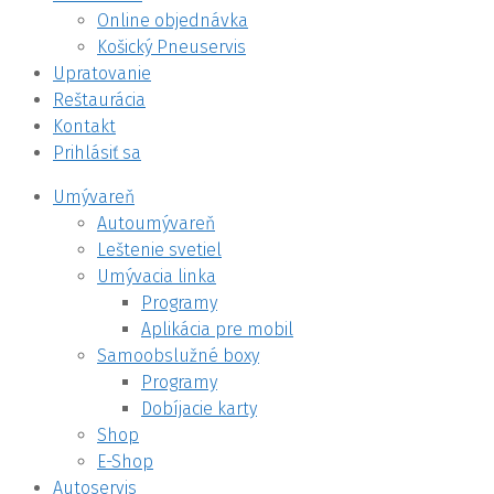
Online objednávka
Košický Pneuservis
Upratovanie
Reštaurácia
Kontakt
Prihlásiť sa
Umývareň
Autoumývareň
Leštenie svetiel
Umývacia linka
Programy
Aplikácia pre mobil
Samoobslužné boxy
Programy
Dobíjacie karty
Shop
E-Shop
Autoservis