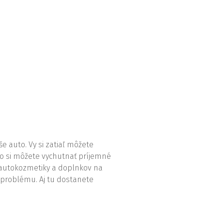
e auto. Vy si zatiaľ môžete
ebo si môžete vychutnať príjemné
 autokozmetiky a doplnkov na
o problému. Aj tu dostanete