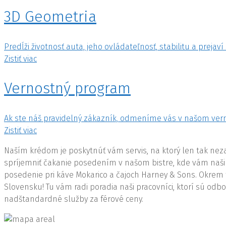
3D Geometria
Predĺži životnosť auta, jeho ovládateľnosť, stabilitu a prejaví
Zistiť viac
Vernostný program
Ak ste náš pravidelný zákazník, odmeníme vás v našom vern
Zistiť viac
Naším krédom je poskytnúť vám servis, na ktorý len tak neza
spríjemniť čakanie posedením v našom bistre, kde vám naši ku
posedenie pri káve Mokarico a čajoch Harney & Sons. Okrem 
Slovensku! Tu vám radi poradia naši pracovníci, ktorí sú od
nadštandardné služby za férové ceny.