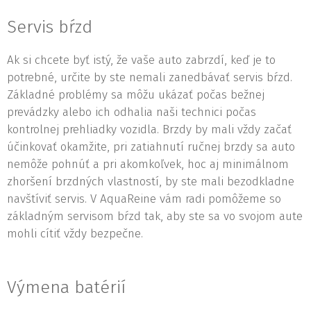
Servis bŕzd
Ak si chcete byť istý, že vaše auto zabrzdí, keď je to
potrebné, určite by ste nemali zanedbávať servis bŕzd.
Základné problémy sa môžu ukázať počas bežnej
prevádzky alebo ich odhalia naši technici počas
kontrolnej prehliadky vozidla. Brzdy by mali vždy začať
účinkovať okamžite, pri zatiahnutí ručnej brzdy sa auto
nemôže pohnúť a pri akomkoľvek, hoc aj minimálnom
zhoršení brzdných vlastností, by ste mali bezodkladne
navštíviť servis. V AquaReine vám radi pomôžeme so
základným servisom bŕzd tak, aby ste sa vo svojom aute
mohli cítiť vždy bezpečne.
Výmena batérií