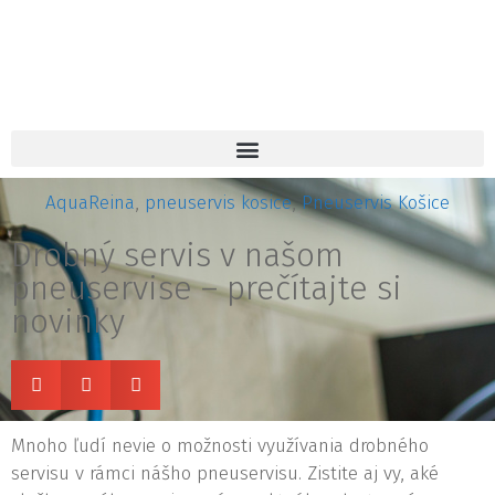
AquaReina
,
pneuservis kosice
,
Pneuservis Košice
Drobný servis v našom
pneuservise – prečítajte si
novinky
Mnoho ľudí nevie o možnosti využívania drobného
servisu v rámci nášho pneuservisu. Zistite aj vy, aké