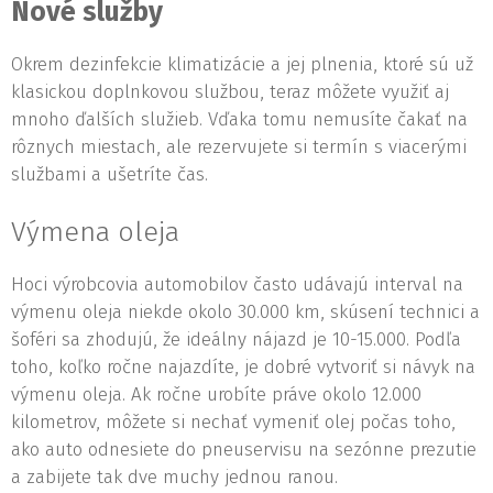
Nové služby
Okrem dezinfekcie klimatizácie a jej plnenia, ktoré sú už
klasickou doplnkovou službou, teraz môžete využiť aj
mnoho ďalších služieb. Vďaka tomu nemusíte čakať na
rôznych miestach, ale rezervujete si termín s viacerými
službami a ušetríte čas.
Výmena oleja
Hoci výrobcovia automobilov často udávajú interval na
výmenu oleja niekde okolo 30.000 km, skúsení technici a
šoféri sa zhodujú, že ideálny nájazd je 10-15.000. Podľa
toho, koľko ročne najazdíte, je dobré vytvoriť si návyk na
výmenu oleja. Ak ročne urobíte práve okolo 12.000
kilometrov, môžete si nechať vymeniť olej počas toho,
ako auto odnesiete do pneuservisu na sezónne prezutie
a zabijete tak dve muchy jednou ranou.