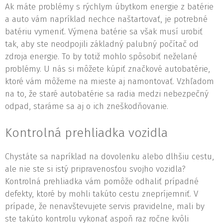
Ak máte problémy s rýchlym úbytkom energie z batérie
a auto vám napríklad nechce naštartovať, je potrebné
batériu vymeniť. Výmena batérie sa však musí urobiť
tak, aby ste neodpojili základný palubný počítač od
zdroja energie. To by totiž mohlo spôsobiť neželané
problémy. U nás si môžete kúpiť značkové autobatérie,
ktoré vám môžeme na mieste aj namontovať. Vzhľadom
na to, že staré autobatérie sa radia medzi nebezpečný
odpad, staráme sa aj o ich zneškodňovanie.
Kontrolná prehliadka vozidla
Chystáte sa napríklad na dovolenku alebo dlhšiu cestu,
ale nie ste si istý pripravenosťou svojho vozidla?
Kontrolná prehliadka vám pomôže odhaliť prípadné
defekty, ktoré by mohli takúto cestu znepríjemniť. V
prípade, že nenavštevujete servis pravidelne, mali by
ste takúto kontrolu vykonať aspoň raz ročne kvôli